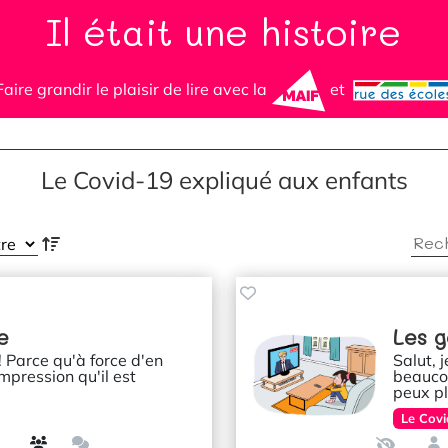
Il était une histoire
Faire grandir le plaisir de lire avec la
et
Le Covid-19 expliqué aux enfants
e
Les g
 ! Parce qu'à force d'en
Salut, 
impression qu'il est
beaucou
peux pl
Le Covi