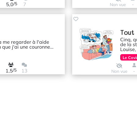
/5
5,0
7
-
Non vue
Tout 
Cinq, q
u'à me regarder à l'aide
de la s
n que j'ai une couronne…
Louise,
Le Covi
/5
1,5
13
-
Non vue