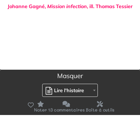
Johanne Gagné
,
Mission infection
, ill.
Thomas Tessier
Masquer
Lire l'histoire
Noter
13 commentaires
Boîte à outils