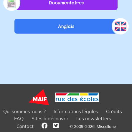
Documentaires
Anglais
Qui sommes-nous ?
Informations légales
Crédits
FAQ
Sites à découvrir
Les newsletters
Contact
© 2009-2026, Miscellane