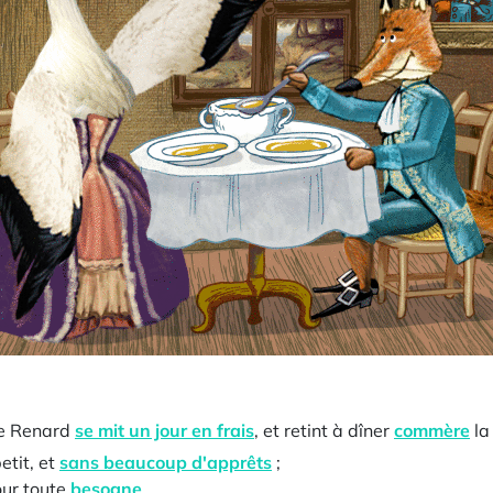
e Renard
se mit un jour en frais
, et retint à dîner
commère
la
etit, et
sans beaucoup d'apprêts
;
ur toute
besogne