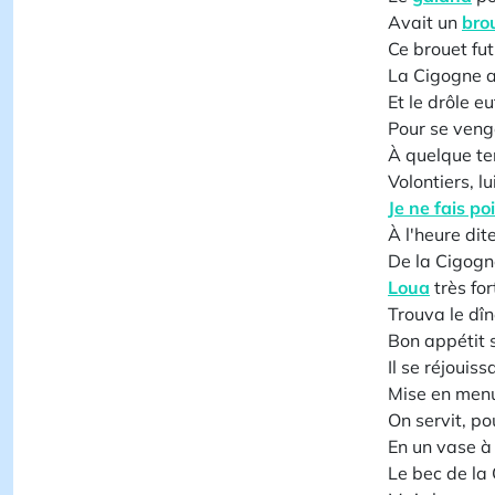
Avait un
bro
Ce brouet fut 
La Cigogne a
Et le drôle e
Pour se veng
À quelque tem
Volontiers, l
Je ne fais p
À l'heure dit
De la Cigog
Loua
très for
Trouva le dîn
Bon appétit 
Il se réjouiss
Mise en menu
On servit, po
En un vase à 
Le bec de la