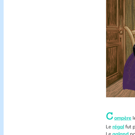
C
ompère
l
Le
régal
fut p
Le
galand
po