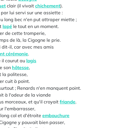
uet
clair (il vivait
chichement
).
par lui servi sur une assiette :
u long bec n'en put attraper miette ;
ut
lapé
le tout en un moment.
er de cette tromperie,
ps de là, la Cigogne le prie.
ui dit-il, car avec mes amis
oint cérémonie
.
e il courut au
logis
ne son
hôtesse
,
t la politesse,
er cuit à point.
surtout ; Renards n'en manquent point.
ait à l'odeur de la viande
s morceaux, et qu'il croyait
friande
.
ur l'embarrasser,
long col et d'étroite
embouchure
 Cigogne y pouvait bien passer,