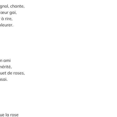
gnol, chante,
 cœur gai,
à rire,
pleurer.
on ami
mérité,
uet de roses,
usai.
ue la rose