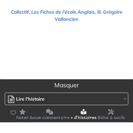
Collectif
,
Les Fiches de l'école Anglais
, ill.
Grégoire
Vallancien
Masquer
Lire l'histoire
Noter
Aucun commentaire
+ d'histoires
Boîte à outils