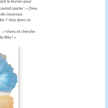
sant le lévrier pour
coutait parler : « Dieu
t de couscous
bir ? Vois donc ce
e : « Viens et cherche
a fête ! »