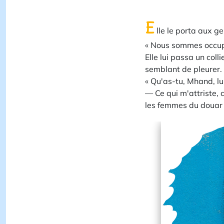
E
lle le porta aux g
« Nous sommes occupés,
Elle lui passa un coll
semblant de pleurer.
« Qu'as-tu, Mhand, lui 
— Ce qui m'attriste, 
les femmes du douar s