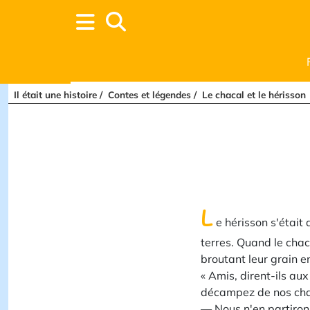
Il était une histoire
Contes et légendes
Le chacal et le hérisson
L
e hérisson s'était
terres. Quand le chaca
broutant leur grain e
« Amis, dirent-ils au
décampez de nos ch
— Nous n'en partirons