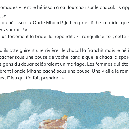
nomades virent le hérisson à califourchon sur le chacal. Ils ap
sse.
t au hérisson : « Oncle Mhand ! Je t'en prie, lâche la bride, q
ers sur moi ! »
lus fortement la bride, lui répondit : « Tranquillise-toi ; cett
nd ils atteignirent une rivière ; le chacal la franchit mais le h
se cacher sous une bouse de vache, tandis que le chacal dispara
s gens du douar célébraient un mariage. Les femmes qui étai
rent l'oncle Mhand caché sous une bouse. Une vieille le ram
'est Dieu qui t'a fait prendre ! »