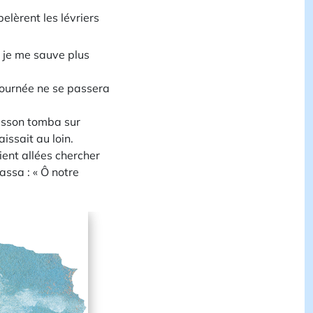
pelèrent les lévriers
ue je me sauve plus
e journée ne se passera
érisson tomba sur
issait au loin.
ent allées chercher
assa : « Ô notre