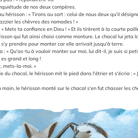
'inquiétude de nos deux compères.
au hérisson : « Tirons au sort : celui de nous deux qu'il dési
 razzier les chèvres des nomades ! »
« Mets ta confiance en Dieu ! » Et ils tirèrent à la courte paill
isson qui fut ainsi choisi comme monture. Le chacal lui jeta la
'y prendre pour monter car elle arrivait jusqu'à terre.
a : « Qu'as-tu à vouloir monter sur moi, lui dit-il, je suis si peti
tu es grand et long !
r, mets-la-moi. »
lle du chacal, le hérisson mit le pied dans l'étrier et s'écria : «
n main, le hérisson monté sur le chacal s'en fut chasser les c