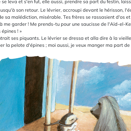
e se leva et s'en fut, elle aussi, prendre sa part du festin, lais
 jusqu'à son retour. Le lévrier, accroupi devant le hérisson, l'é
, de sa malédiction, misérable. Tes frères se rassasient d'os e
à me garder ! Me prends-tu pour une saucisse de l'Aïd-el-Ke
 épines ! »
ntrait ses piquants. Le lévrier se dressa et alla dire à la vieill
er la pelote d'épines ; moi aussi, je veux manger ma part de l