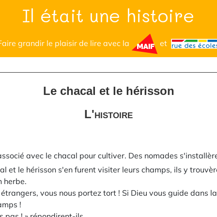
Il était une histoire
Faire grandir le plaisir de lire avec la
et
Le chacal et le hérisson
L'histoire
 associé avec le chacal pour cultiver. Des nomades s'installère
l et le hérisson s'en furent visiter leurs champs, ils y trouv
n herbe.
x étrangers, vous nous portez tort ! Si Dieu vous guide dans l
amps !
 pas ! » répondirent-ils.